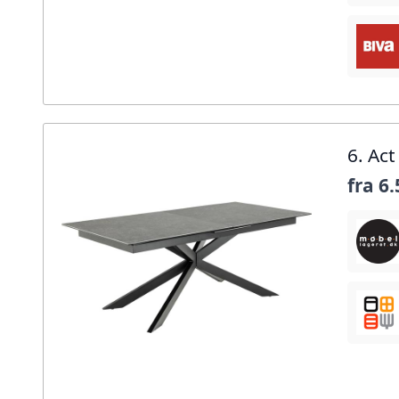
6. Ac
fra
6.