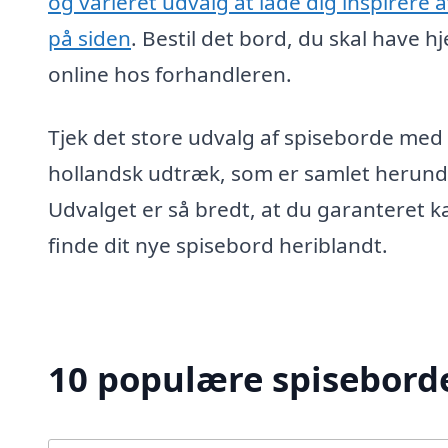
og varieret udvalg at lade dig inspirere a
på siden
. Bestil det bord, du skal have h
online hos forhandleren.
Tjek det store udvalg af spiseborde med
hollandsk udtræk, som er samlet herund
Udvalget er så bredt, at du garanteret k
finde dit nye spisebord heriblandt.
10 populære spiseborde