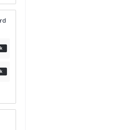
rd
ik
ik
d