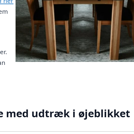
f her
jem
er.
an
 med udtræk i øjeblikket