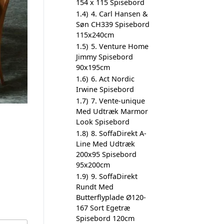
154 x 115 Spisebord
1.4)
4. Carl Hansen &
Søn CH339 Spisebord
115x240cm
1.5)
5. Venture Home
Jimmy Spisebord
90x195cm
1.6)
6. Act Nordic
Irwine Spisebord
1.7)
7. Vente-unique
Med Udtræk Marmor
Look Spisebord
1.8)
8. SoffaDirekt A-
Line Med Udtræk
200x95 Spisebord
95x200cm
1.9)
9. SoffaDirekt
Rundt Med
Butterflyplade Ø120-
167 Sort Egetræ
Spisebord 120cm