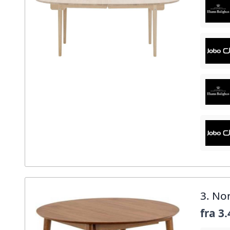
3. No
fra
3.