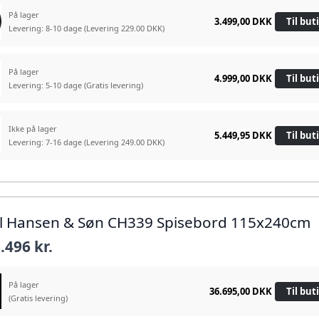
På lager
3.499,00 DKK
Til but
Levering: 8-10 dage
(Levering 229.00 DKK)
På lager
4.999,00 DKK
Til but
Levering: 5-10 dage
(Gratis levering)
Ikke på lager
5.449,95 DKK
Til but
Levering: 7-16 dage
(Levering 249.00 DKK)
rl Hansen & Søn CH339 Spisebord 115x240cm
.496 kr.
På lager
36.695,00 DKK
Til but
(Gratis levering)