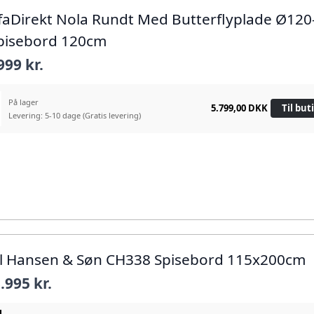
ffaDirekt Nola Rundt Med Butterflyplade Ø120
pisebord 120cm
999 kr.
På lager
5.799,00 DKK
Til but
Levering: 5-10 dage
(Gratis levering)
rl Hansen & Søn CH338 Spisebord 115x200cm
.995 kr.