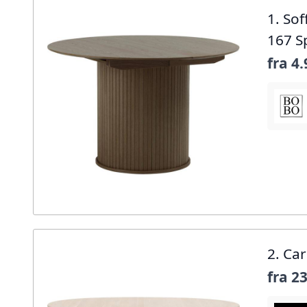
1. So
167 S
fra
4.
2. Ca
fra
23