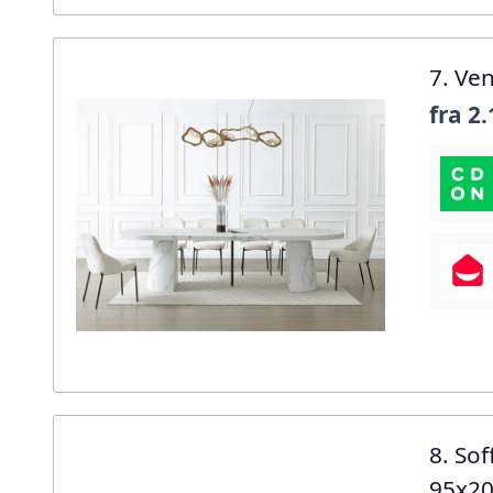
7. Ve
fra
2.
8. So
95x2