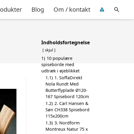
rodukter
Blog
Om / kontakt
Indholdsfortegnelse
skjul
1)
10 populære
spiseborde med
udtræk i øjeblikket
1.1)
1. SoffaDirekt
Nola Rundt Med
Butterflyplade Ø120-
167 Spisebord 120cm
1.2)
2. Carl Hansen &
Søn CH338 Spisebord
115x200cm
1.3)
3. Nordform
Montreux Natur 75 x