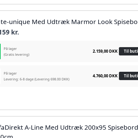
nte-unique Med Udtræk Marmor Look Spisebo
159 kr.
På lager
2.159,00 DKK
Til but
(Gratis levering)
På lager
4.760,00 DKK
Til but
Levering: 6-8 dage
(Levering 698.00 DKK)
ffaDirekt A-Line Med Udtræk 200x95 Spisebor
00cm