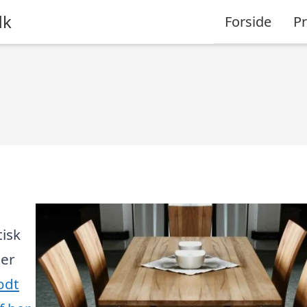
dk
Forside
P
isk
ter
odt